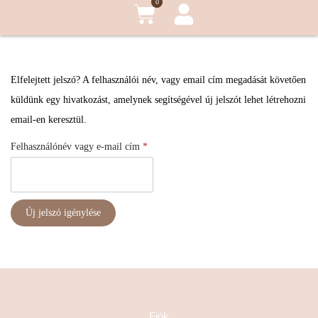
0
Elfelejtett jelszó? A felhasználói név, vagy email cím megadását követően
küldünk egy hivatkozást, amelynek segítségével új jelszót lehet létrehozni
email-en keresztül.
Felhasználónév vagy e-mail cím
*
Új jelszó igénylése
Fiók