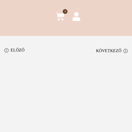
0
ELŐZŐ
KÖVETKEZŐ